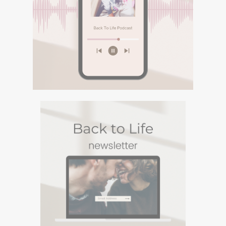
PODCASTURI SI
MEDITATII
Descopera podcasturile despre
spiritualitate si meditatiile din canalul
Spotify BACK TO LIFE.
DESCOPERA
PODCASTURI SI
MEDITATII
Descopera podcasturile despre spiritualitate si
meditatiile din canalul Spotify BACK TO LIFE.
NEWSLETTERUL
BACK TO LIFE
Un Newsletter in care sharuiesc
experiente si viziuni personale din
care te poti inspira. Te poti
dezabona oricand :)