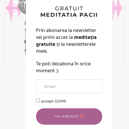
GRATUIT
MEDITATIA PACII
Prin abonarea la newsletter
vei primi acces la
meditația
gratuita
și la newsletterele
mele.
Te poti dezabona în orice
moment :)
TIMPUL MI-L PETREC
accept GDPR
GANDINDU-MA CUM POT SA
OFER MAI MULT ...
MA ABONEZ
RESURSE
GRATUITE