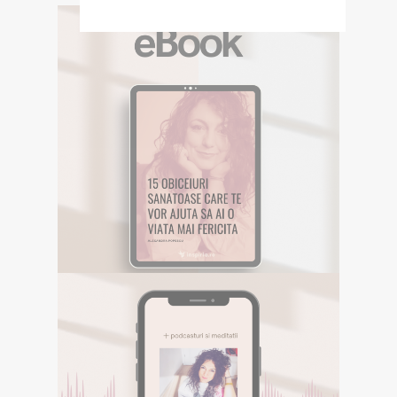
EBOOK GRATUIT
Descarca aici eBookul gratuit care sper
sa te inspire in Calatoria ta.
DESCOPERA
E-BOOK GRATUIT
Descarca aici eBookul gratuit care sper sa te
inspire in Calatoria ta.