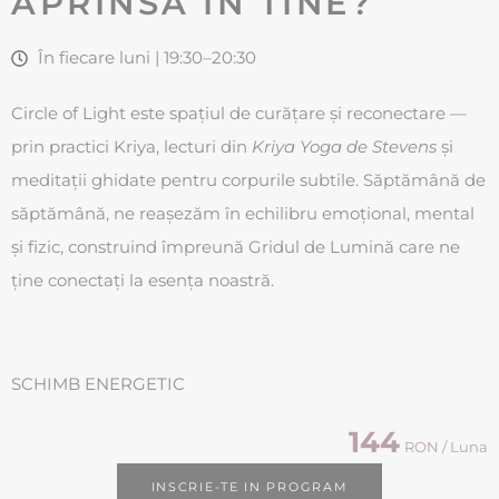
APRINSĂ ÎN TINE?
În fiecare luni | 19:30–20:30
Circle of Light este spațiul de curățare și reconectare —
prin practici Kriya, lecturi din
Kriya Yoga de Stevens
și
meditații ghidate pentru corpurile subtile. Săptămână de
săptămână, ne reașezăm în echilibru emoțional, mental
și fizic, construind împreună Gridul de Lumină care ne
ține conectați la esența noastră.
SCHIMB ENERGETIC
144
RON / Luna
INSCRIE-TE IN PROGRAM