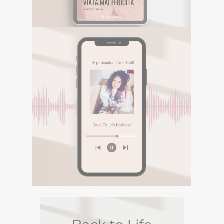
DESCOPERA
E-BOOK GRATUIT
Descarca aici eBookul gratuit care sper sa te
inspire in Calatoria ta.
PODCASTURI SI
MEDITATII
Descopera podcasturile despre
spiritualitate si meditatiile din canalul
Spotify BACK TO LIFE.
DESCOPERA
PODCASTURI SI
MEDITATII