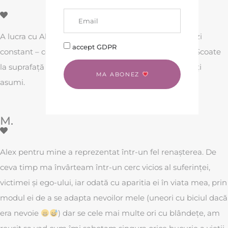
A lucra cu Alexandra înseamnă a învăța să te evaluezi
accept GDPR
constant – comportamental, psihic, fizic, emoțional. Scoate
la suprafață tot ce crezi că e vindecat și te învață să îți
MA ABONEZ
asumi.
M.
Alex pentru mine a reprezentat într-un fel renașterea. De
ceva timp ma învârteam într-un cerc vicios al suferinței,
victimei și ego-ului, iar odată cu aparitia ei în viata mea, prin
modul ei de a se adapta nevoilor mele (uneori cu biciul dacă
era nevoie
) dar se cele mai multe ori cu blândețe, am