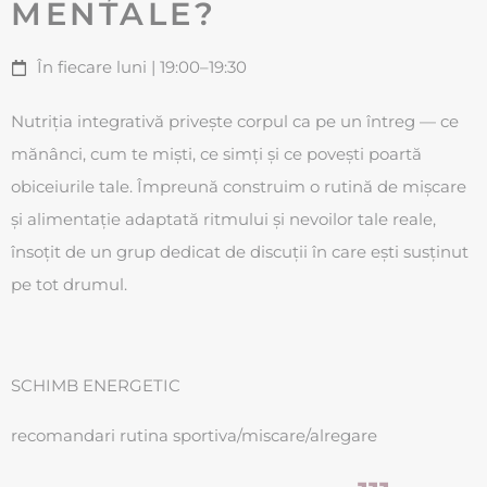
MENTALE?
În fiecare luni | 19:00–19:30
Nutriția integrativă privește corpul ca pe un întreg — ce
mănânci, cum te miști, ce simți și ce povești poartă
obiceiurile tale. Împreună construim o rutină de mișcare
și alimentație adaptată ritmului și nevoilor tale reale,
însoțit de un grup dedicat de discuții în care ești susținut
pe tot drumul.
SCHIMB ENERGETIC
recomandari rutina sportiva/miscare/alregare