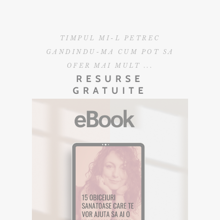
TIMPUL MI-L PETREC
GANDINDU-MA CUM POT SA
OFER MAI MULT ...
RESURSE
GRATUITE
EBOOK GRATUIT
Descarca aici eBookul gratuit care sper
sa te inspire in Calatoria ta.