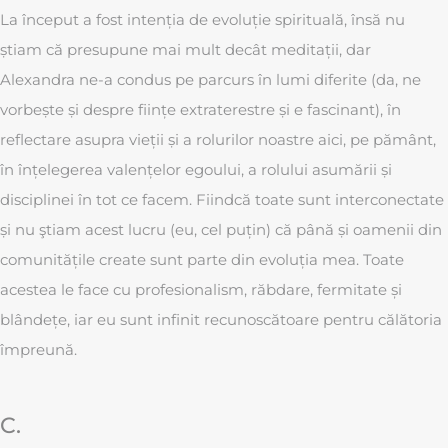
La început a fost intenția de evoluție spirituală, însă nu
ṣtiam că presupune mai mult decât meditații, dar
Alexandra ne-a condus pe parcurs în lumi diferite (da, ne
vorbeṣte ṣi despre ființe extraterestre ṣi e fascinant), în
reflectare asupra vieții ṣi a rolurilor noastre aici, pe pământ,
în înțelegerea valențelor egoului, a rolului asumării ṣi
disciplinei în tot ce facem. Fiindcă toate sunt interconectate
ṣi nu ştiam acest lucru (eu, cel puțin) că până ṣi oamenii din
comunitățile create sunt parte din evoluția mea. Toate
acestea le face cu profesionalism, răbdare, fermitate și
blândețe, iar eu sunt infinit recunoscătoare pentru călătoria
împreună.
C.