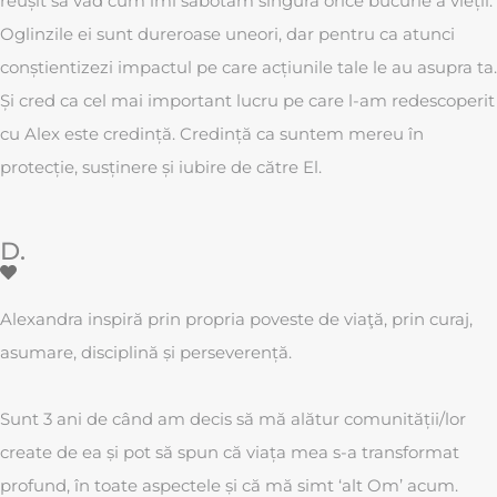
reușit sa vad cum îmi sabotam singura orice bucurie a vieții.
Oglinzile ei sunt dureroase uneori, dar pentru ca atunci
conștientizezi impactul pe care acțiunile tale le au asupra ta.
Și cred ca cel mai important lucru pe care l-am redescoperit
cu Alex este credință. Credință ca suntem mereu în
protecție, susținere și iubire de către El.
D.
Alexandra inspiră prin propria poveste de viaţă, prin curaj,
asumare, disciplină ṣi perseverență.
Sunt 3 ani de când am decis să mă alătur comunității/lor
create de ea ṣi pot să spun că viața mea s-a transformat
profund, în toate aspectele ṣi că mă simt ‘alt Om’ acum.