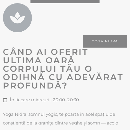
YOGA NIDRA
CÂND AI OFERIT
ULTIMA OARĂ
CORPULUI TĂU O
ODIHNĂ CU ADEVĂRAT
PROFUNDĂ?
În fiecare miercuri | 20:00–20:30
Yoga Nidra, somnul yogic, te poartă în acel spațiu de
conștiență de la granița dintre veghe și somn — acolo