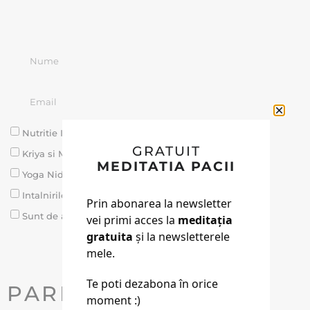
Nutritie Integrativa
GRATUIT
Kriya si Meditatie Ghidata - Circle of Light
MEDITATIA PACII
Yoga Nidra
Intalnirile de Joi - Soul Tribe
Prin abonarea la newsletter
Sunt de acord cu prelucrarea datelor conform GDPR
vei primi acces la
meditația
gratuita
și la newsletterele
TRIMITE MESAJUL
mele.
Te poti dezabona în orice
PARERI DIN TRIB
moment :)