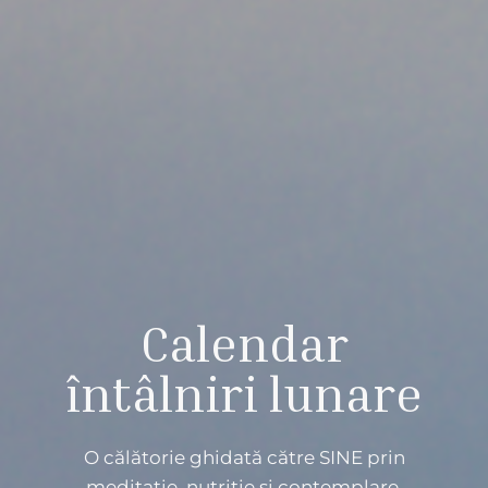
Calendar
întâlniri lunare
O călătorie ghidată către SINE prin
meditaţie, nutriţie şi contemplare.