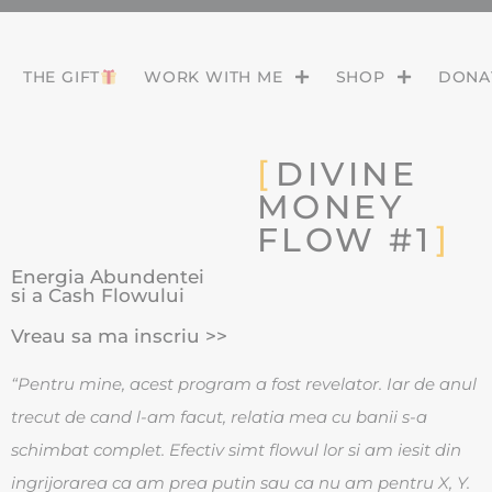
THE GIFT
WORK WITH ME
SHOP
DONAT
DIVINE
MONEY
FLOW #1
Energia Abundentei
si a Cash Flowului
Vreau sa ma inscriu >>
“Pentru mine, acest program a fost revelator. Iar de anul
trecut de cand l-am facut, relatia mea cu banii s-a
schimbat complet. Efectiv simt flowul lor si am iesit din
ingrijorarea ca am prea putin sau ca nu am pentru X, Y.