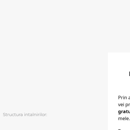
Prin 
vei p
grat
Structura intalnirilor:
mele.