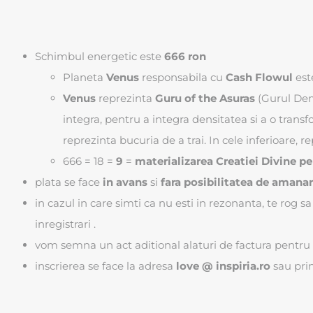
Schimbul energetic este
666 ron
Planeta
Venus
responsabila cu
Cash Flowul
est
Venus
reprezinta
Guru of the Asuras
(Gurul Demo
integra, pentru a integra densitatea si a o tran
reprezinta bucuria de a trai. In cele inferioare, r
666 = 18 =
9
=
materializarea Creatiei Divine 
plata se face
in avans
si
fara posibilitatea de amana
in cazul in care simti ca nu esti in rezonanta, te rog s
inregistrari .
vom semna un act aditional alaturi de factura pentru
inscrierea se face la adresa
love @ inspiria.ro
sau pri