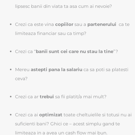
lipsesc banii din viata ta asa cum ai nevoie?
Crezi ca este vina
copiilor
sau a
partenerului
ca te
limiteaza financiar sau ca timp?
Crezi ca “
banii sunt cei care nu stau la tine
”?
Mereu
astepti pana la salariu
ca sa poti sa platesti
ceva?
Crezi ca ar
trebui
sa fii platit/a mai mult?
Crezi ca ai
optimizat
toate cheltuielile si totusi nu ai
suficienti bani? Ghici ce – acest simplu gand te
limiteaza in a avea un cash flow mai bun.