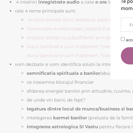
Te po
4 intalniri
inregistrate audio
a cate
o ora
la care vei
mome
cele 4 teme principale sunt:
Analiza banilor fizici, relatia cu banii fizici. Con
Continuare Analiza casei, masinii si a biroului +
Analiza relatiei cu jobul/clientii prin perspecti
acc
Aurul Spiritual si cum il obtinem. Transformarea
Aurul Spiritual si cum il obtinem. Transformarea
vom dezbate si vom identifica solutii la intrebarile de 
semnificatia spirituala a banilor
/abundentei/ca
ce inseamna blocajul financiar
sfidarea energiei banilor prin atitudine, cuvinte
de unde vin banii, de fapt?
legatura dintre locul de munca/business si ba
intelegerea
karmei banilor
(preluata de la famili
integrarea astrologica SI Vastu
pentru fiecare i