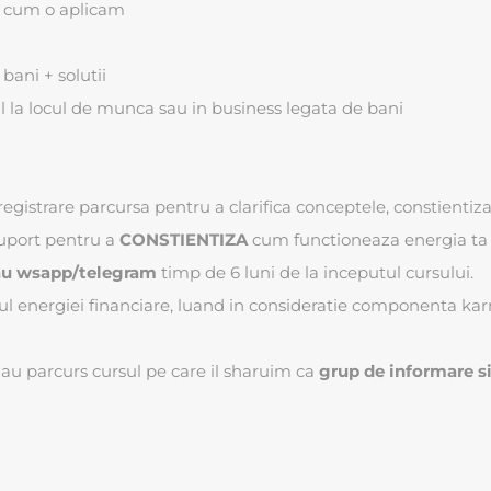
i cum o aplicam
bani + solutii
 la locul de munca sau in business legata de bani
egistrare parcursa pentru a clarifica conceptele, constientiza
 suport pentru a
CONSTIENTIZA
cum functioneaza energia ta c
 sau wsapp/telegram
timp de 6 luni de la inceputul cursului.
l energiei financiare, luand in consideratie componenta kar
 au parcurs cursul pe care il sharuim ca
grup de informare s