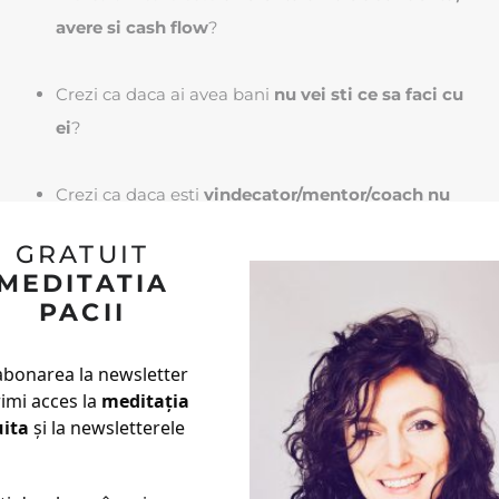
avere si cash flow
?
Crezi ca daca ai avea bani
nu vei sti ce sa faci cu
ei
?
Crezi ca daca esti
vindecator/mentor/coach nu
trebuie sa fii platit
, caci vindecatorea nu costa?
GRATUIT
MEDITATIA
PACII
abonarea la newsletter
CE VOM FACE
rimi acces la
meditația
uita
și la newsletterele