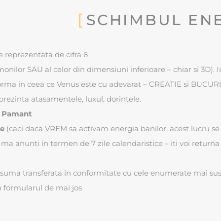
SCHIMBUL EN
e reprezentata de cifra 6
nilor SAU al celor din dimensiuni inferioare – chiar si 3D).
sforma in ceea ce Venus este cu adevarat – CREATIE si BUCURIE
eprezinta atasamentele, luxul, dorintele.
pe Pamant
re
(caci daca VREM sa activam energia banilor, acest lucru se
a ma anunti in termen de 7 zile calendaristice – iti voi returna
 suma transferata in conformitate cu cele enumerate mai sus
n formularul de mai jos