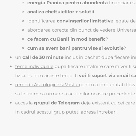
energia Pranica pentru abundenta
financiara s
analiza cheltuielilor + solutii
identificarea
convingerilor limitativ
e legate de 
abordarea corecta din punct de vedere Universal
ce facem cu Banii in mod benefic
?
cum sa avem bani pentru vise si evolutie
?
un
call de 30 minute
inclus in pachet dupa fiecare inr
teme individuale
dupa fiecare intalnire care iti vor fi
fizici. Pentru aceste teme iti
voi fi suport via email
remedii Astrologice si Vastu
pentru a imbunatati flowu
sa le traim ca urmare a actiunilor noastre precedente.
acces la
grupul de Telegram
deja existent cu cei care
In cadrul acestui grup puteti adresa intrebari.