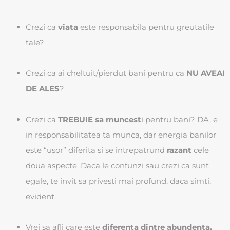
Crezi ca
viata
este responsabila pentru greutatile
tale?
Crezi ca ai cheltuit/pierdut bani pentru ca
NU AVEAI
DE ALES
?
Crezi ca
TREBUIE sa muncest
i pentru bani? DA, e
in responsabilitatea ta munca, dar energia banilor
este “usor” diferita si se intrepatrund
razant
cele
doua aspecte. Daca le confunzi sau crezi ca sunt
egale, te invit sa privesti mai profund, daca simti,
evident.
Vrei sa afli care este
diferenta dintre abundenta,