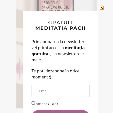
Descarca aici eBookul gratuit care sper
sa te inspire in Calatoria ta.
DESCOPERA
GRATUIT
MEDITATIA PACII
Prin abonarea la newsletter
E-BOOK GRATUIT
vei primi acces la
meditația
gratuita
și la newsletterele
Descarca aici eBookul gratuit care sper sa te
mele.
inspire in Calatoria ta.
PODCASTURI SI
MEDITATII
Te poti dezabona în orice
moment :)
Descopera podcasturile despre
spiritualitate si meditatiile din canalul
Spotify BACK TO LIFE.
accept GDPR
DESCOPERA