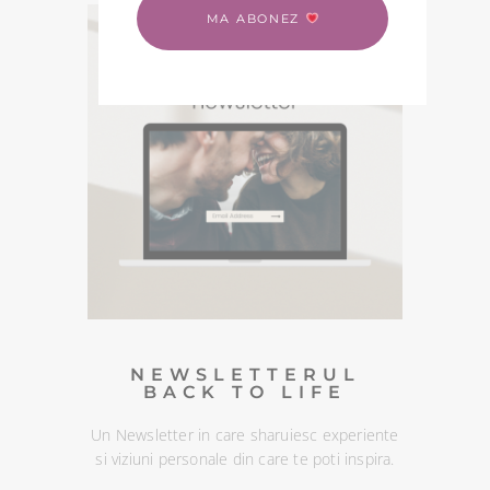
MA ABONEZ
PODCASTURI SI
MEDITATII
Descopera podcasturile despre spiritualitate si
meditatiile din canalul Spotify BACK TO LIFE.
NEWSLETTERUL
BACK TO LIFE
Un Newsletter in care sharuiesc
experiente si viziuni personale din
care te poti inspira. Te poti
dezabona oricand :)
DESCOPERA
NEWSLETTERUL
BACK TO LIFE
Un Newsletter in care sharuiesc experiente
si viziuni personale din care te poti inspira.