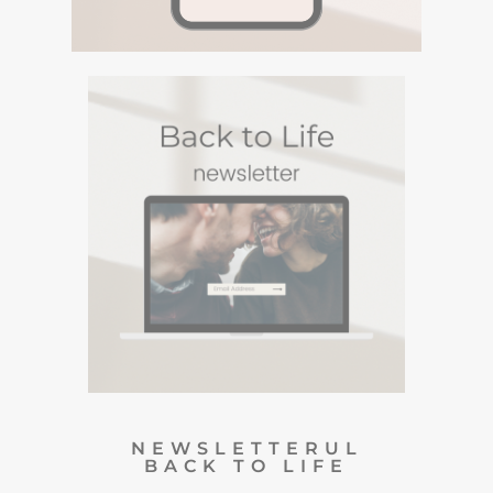
DESCOPERA
PODCASTURI SI
MEDITATII
Descopera podcasturile despre spiritualitate si
meditatiile din canalul Spotify BACK TO LIFE.
NEWSLETTERUL
BACK TO LIFE
Un Newsletter in care sharuiesc
experiente si viziuni personale din
care te poti inspira. Te poti
dezabona oricand :)
DESCOPERA
NEWSLETTERUL
BACK TO LIFE