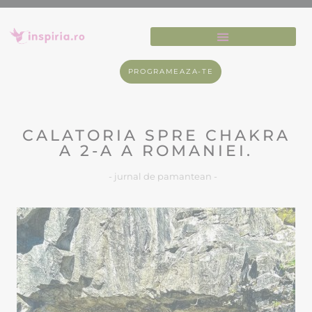
PROGRAMEAZA-TE
CALATORIA SPRE CHAKRA
A 2-A A ROMANIEI.
- jurnal de pamantean -