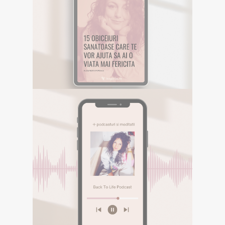
EBOOK GRATUIT
Descarca aici eBookul gratuit care sper
sa te inspire in Calatoria ta.
DESCOPERA
E-BOOK GRATUIT
Descarca aici eBookul gratuit care sper sa te
inspire in Calatoria ta.
PODCASTURI SI
MEDITATII
Descopera podcasturile despre
spiritualitate si meditatiile din canalul
Spotify BACK TO LIFE.