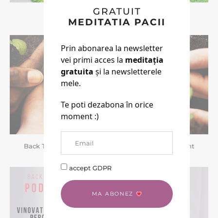
GRATUIT
BACK TO LIFE
MEDITATIA PACII
Prin abonarea la newsletter
vei primi acces la
meditația
gratuita
și la newsletterele
mele.
Te poti dezabona în orice
moment :)
Back To Life | Doua Cursuri Noi Pentru Noul Pamant
accept GDPR
MA ABONEZ