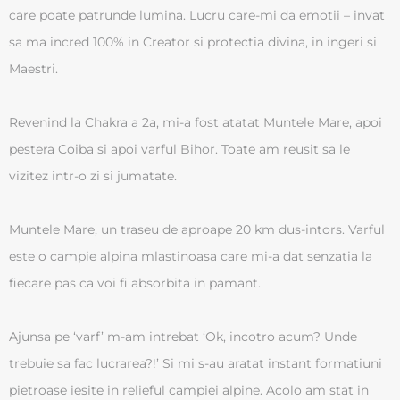
care poate patrunde lumina. Lucru care-mi da emotii – invat
sa ma incred 100% in Creator si protectia divina, in ingeri si
Maestri.
Revenind la Chakra a 2a, mi-a fost atatat Muntele Mare, apoi
pestera Coiba si apoi varful Bihor. Toate am reusit sa le
vizitez intr-o zi si jumatate.
Muntele Mare, un traseu de aproape 20 km dus-intors. Varful
este o campie alpina mlastinoasa care mi-a dat senzatia la
fiecare pas ca voi fi absorbita in pamant.
Ajunsa pe ‘varf’ m-am intrebat ‘Ok, incotro acum? Unde
trebuie sa fac lucrarea?!’ Si mi s-au aratat instant formatiuni
pietroase iesite in relieful campiei alpine. Acolo am stat in