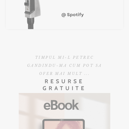
TIMPUL MI-L PETREC
GANDINDU-MA CUM POT SA
OFER MAI MULT ...
RESURSE
GRATUITE