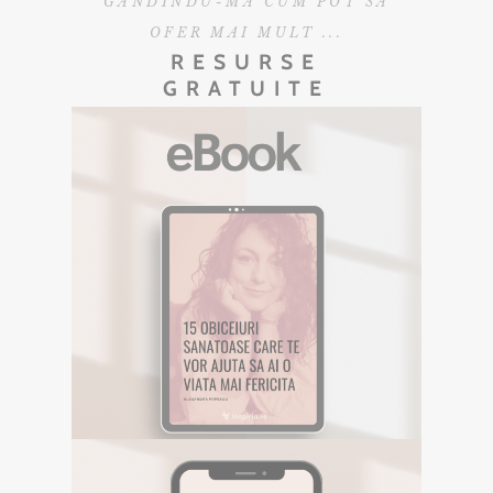
GANDINDU-MA CUM POT SA
OFER MAI MULT ...
RESURSE
GRATUITE
EBOOK GRATUIT
Descarca aici eBookul gratuit care sper
sa te inspire in Calatoria ta.
DESCOPERA