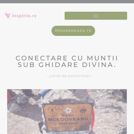
PROGRAMEAZA-TE
CONECTARE CU MUNTII
SUB GHIDARE DIVINA.
- jurnal de pamantean -