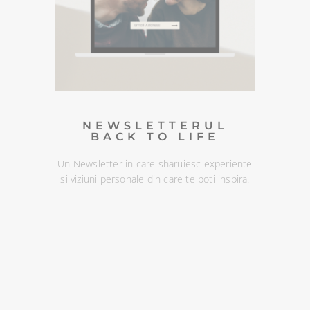
Un Newsletter in care sharuiesc
experiente si viziuni personale din
care te poti inspira. Te poti
dezabona oricand :)
DESCOPERA
NEWSLETTERUL
BACK TO LIFE
Un Newsletter in care sharuiesc experiente
si viziuni personale din care te poti inspira.