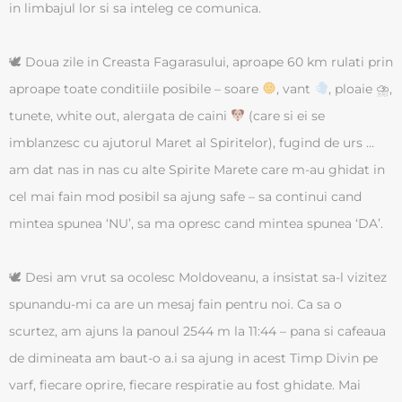
in limbajul lor si sa inteleg ce comunica.
🕊 Doua zile in Creasta Fagarasului, aproape 60 km rulati prin
aproape toate conditiile posibile – soare
, vant
, ploaie ⛈,
tunete, white out, alergata de caini
(care si ei se
imblanzesc cu ajutorul Maret al Spiritelor), fugind de urs …
am dat nas in nas cu alte Spirite Marete care m-au ghidat in
cel mai fain mod posibil sa ajung safe – sa continui cand
mintea spunea ‘NU’, sa ma opresc cand mintea spunea ‘DA’.
🕊 Desi am vrut sa ocolesc Moldoveanu, a insistat sa-l vizitez
spunandu-mi ca are un mesaj fain pentru noi. Ca sa o
scurtez, am ajuns la panoul 2544 m la 11:44 – pana si cafeaua
de dimineata am baut-o a.i sa ajung in acest Timp Divin pe
varf, fiecare oprire, fiecare respiratie au fost ghidate. Mai