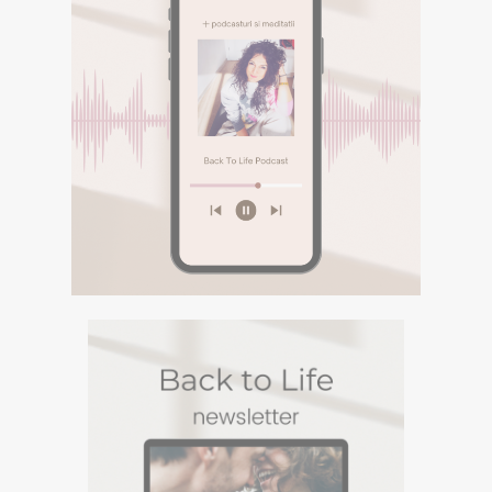
E-BOOK GRATUIT
Descarca aici eBookul gratuit care sper sa te
inspire in Calatoria ta.
PODCASTURI SI
MEDITATII
Descopera podcasturile despre
spiritualitate si meditatiile din canalul
Spotify BACK TO LIFE.
DESCOPERA
PODCASTURI SI
MEDITATII
Descopera podcasturile despre spiritualitate si
meditatiile din canalul Spotify BACK TO LIFE.
NEWSLETTERUL
BACK TO LIFE