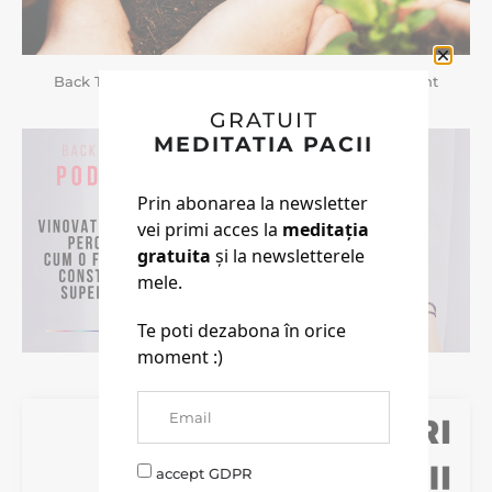
Back To Life | Doua Cursuri Noi Pentru Noul Pamant
GRATUIT
MEDITATIA PACII
Prin abonarea la newsletter
vei primi acces la
meditația
gratuita
și la newsletterele
mele.
Te poti dezabona în orice
moment :)
BACK TO LIFE
accept GDPR