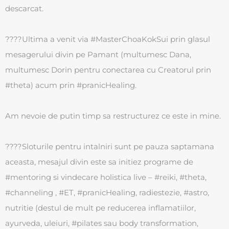
descarcat.
????Ultima a venit via #MasterChoaKokSui prin glasul
mesagerului divin pe Pamant (multumesc Dana,
multumesc Dorin pentru conectarea cu Creatorul prin
#theta) acum prin #pranicHealing.
Am nevoie de putin timp sa restructurez ce este in mine.
????Sloturile pentru intalniri sunt pe pauza saptamana
aceasta, mesajul divin este sa initiez programe de
#mentoring si vindecare holistica live – #reiki, #theta,
#channeling , #ET, #pranicHealing, radiestezie, #astro,
nutritie (destul de mult pe reducerea inflamatiilor,
ayurveda, uleiuri, #pilates sau body transformation,