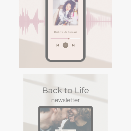
Descarca aici eBookul gratuit care sper sa te
inspire in Calatoria ta.
PODCASTURI SI
MEDITATII
Descopera podcasturile despre
spiritualitate si meditatiile din canalul
Spotify BACK TO LIFE.
DESCOPERA
PODCASTURI SI
MEDITATII
Descopera podcasturile despre spiritualitate si
meditatiile din canalul Spotify BACK TO LIFE.
NEWSLETTERUL
BACK TO LIFE
Un Newsletter in care sharuiesc