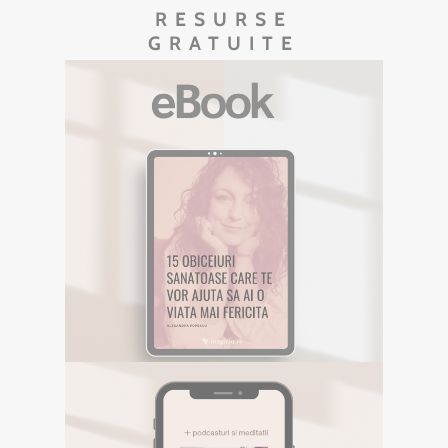
RESURSE
GRATUITE
EBOOK GRATUIT
Descarca aici eBookul gratuit care sper
sa te inspire in Calatoria ta.
DESCOPERA
E-BOOK GRATUIT