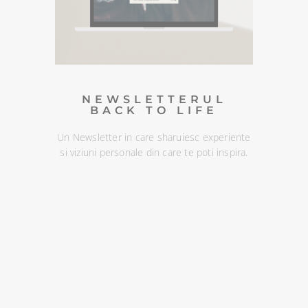
experiente si viziuni personale din
care te poti inspira. Te poti
dezabona oricand :)
DESCOPERA
NEWSLETTERUL
BACK TO LIFE
Un Newsletter in care sharuiesc experiente
si viziuni personale din care te poti inspira.