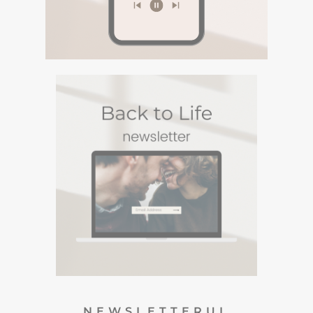
Spotify BACK TO LIFE.
DESCOPERA
PODCASTURI SI
MEDITATII
Descopera podcasturile despre spiritualitate si
meditatiile din canalul Spotify BACK TO LIFE.
NEWSLETTERUL
BACK TO LIFE
Un Newsletter in care sharuiesc
experiente si viziuni personale din
care te poti inspira. Te poti
dezabona oricand :)
DESCOPERA
NEWSLETTERUL