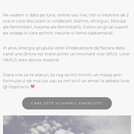
Ne vedem o data pe luna, online sau live, intr-o intalnire de 2
ore in care discutam si vindecam (karma, stringuri, blocaje
ale feminitatii, traume ale feminitatii). Exista un grup suport
pe wsapp in care primiti resurse si teme saptamanal.
In plus, energia grupului este Vindecatoare de fiecare data
cand una dintre noi trece printr-un moment mai dificil. Love
HEALS este deviza noastra!
Daca vrei sa te alaturi, te rog sa imi trimiti un mesaj prin
formularul de mai jos sau sa imi scrii un email la adresa love
@ inspiria.ro
CARE ESTE SCHIMBUL ENERGETIC