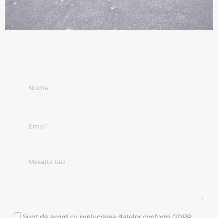
Sunt de acord cu prelucrarea datelor conform GDPR