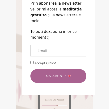
Prin abonarea la newsletter
vei primi acces la
meditația
gratuita
și la newsletterele
EBOOK GRATUIT
mele.
Descarca aici eBookul gratuit care sper
Te poti dezabona în orice
sa te inspire in Calatoria ta.
moment :)
DESCOPERA
accept GDPR
E-BOOK GRATUIT
MA ABONEZ
Descarca aici eBookul gratuit care sper sa te
inspire in Calatoria ta.
PODCASTURI SI
MEDITATII
Descopera podcasturile despre
spiritualitate si meditatiile din canalul