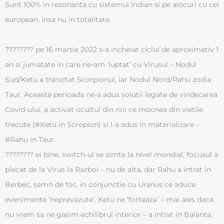
Sunt 100% in rezonanta cu sistemul Indian si pe alocuri cu cel
european, insa nu in totalitate.
???????? pe 16 martie 2022 s-a incheiat ciclul de aproximativ 1
an si jumatate in care ne-am ‘luptat’ cu Virusul – Nodul
Sud/Ketu a tranzitat Scorpionul, iar Nodul Nord/Rahu zodia
Taur. Aceasta perioada ne-a adus solutii legate de vindecarea
Covid-ului, a activat ocultul din noi ce mocnea din vietile
trecute (#Ketu in Scropion) si l-a adus in materializare –
#Rahu in Taur.
???????? ei bine, switch-ul se simte la nivel mondial, focusul a
plecat de la Virus la Razboi – nu de alta, dar Rahu a intrat in
Berbec, semn de foc, in conjunctie cu Uranus ce aduce
evenimente ‘neprevazute’. Ketu ne ‘forteaza’ – mai ales daca
nu vrem sa ne gasim echilibrul interior – a intrat in Balanta.