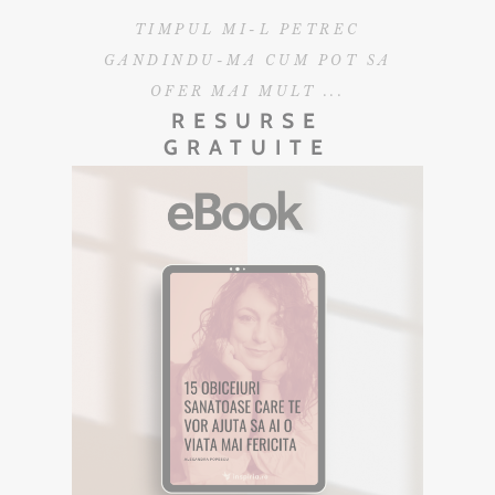
TIMPUL MI-L PETREC
GANDINDU-MA CUM POT SA
OFER MAI MULT ...
RESURSE
GRATUITE
EBOOK GRATUIT
Descarca aici eBookul gratuit care sper
sa te inspire in Calatoria ta.
DESCOPERA