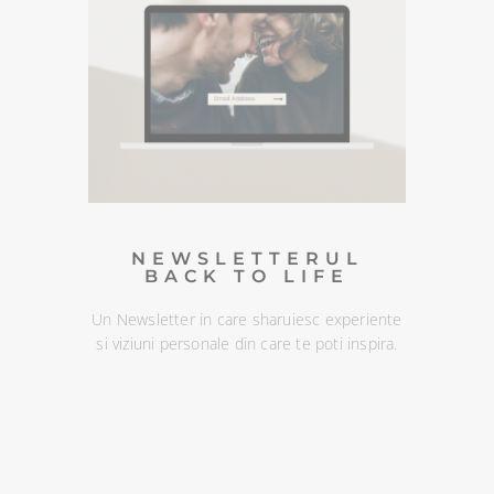
meditatiile din canalul Spotify BACK TO LIFE.
NEWSLETTERUL
BACK TO LIFE
Un Newsletter in care sharuiesc
experiente si viziuni personale din
care te poti inspira. Te poti
dezabona oricand :)
DESCOPERA
NEWSLETTERUL
BACK TO LIFE
Un Newsletter in care sharuiesc experiente
si viziuni personale din care te poti inspira.