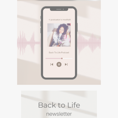
E-BOOK GRATUIT
Descarca aici eBookul gratuit care sper sa te
inspire in Calatoria ta.
PODCASTURI SI
MEDITATII
Descopera podcasturile despre
spiritualitate si meditatiile din canalul
Spotify BACK TO LIFE.
DESCOPERA
PODCASTURI SI
MEDITATII
Descopera podcasturile despre spiritualitate si