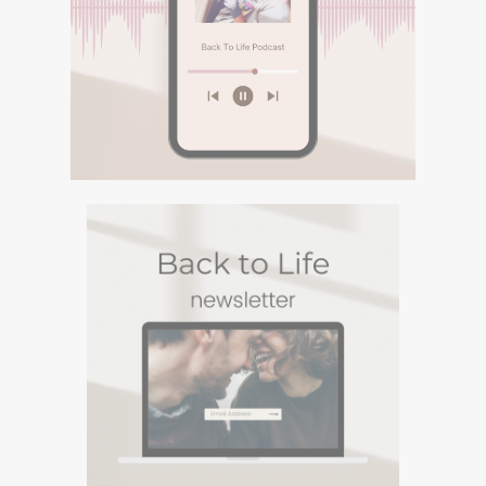
MEDITATII
Descopera podcasturile despre
spiritualitate si meditatiile din canalul
Spotify BACK TO LIFE.
DESCOPERA
PODCASTURI SI
MEDITATII
Descopera podcasturile despre spiritualitate si
meditatiile din canalul Spotify BACK TO LIFE.
NEWSLETTERUL
BACK TO LIFE
Un Newsletter in care sharuiesc
experiente si viziuni personale din
care te poti inspira. Te poti
dezabona oricand :)