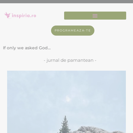
PROGRAMEAZA-TE
If only we asked God…
- jurnal de pamantean -