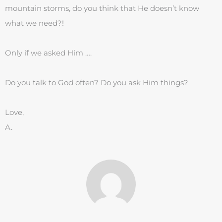
mountain storms, do you think that He doesn’t know
what we need?!
Only if we asked Him ….
Do you talk to God often? Do you ask Him things?
Love,
A.