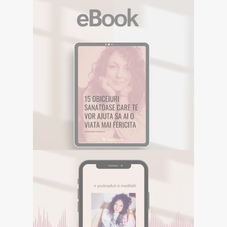
EBOOK GRATUIT
Descarca aici eBookul gratuit care sper
sa te inspire in Calatoria ta.
DESCOPERA
E-BOOK GRATUIT
Descarca aici eBookul gratuit care sper sa te
inspire in Calatoria ta.
PODCASTURI SI