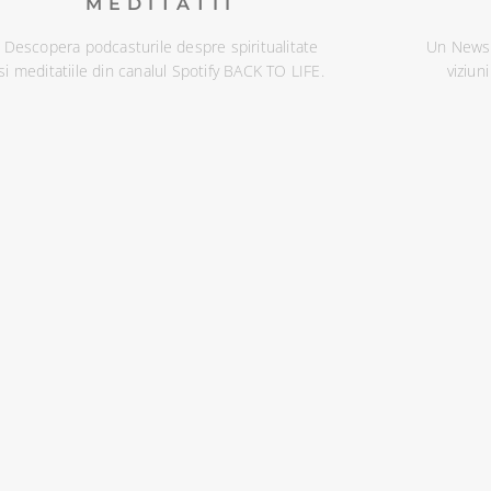
MEDITATII
Descopera podcasturile despre spiritualitate
Un Newsl
si meditatiile din canalul Spotify BACK TO LIFE.
viziun