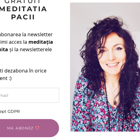
GRATUIT
MEDITATIA
PACII
abonarea la newsletter
rimi acces la
meditația
uita
și la newsletterele
ti dezabona în orice
nt :)
ept GDPR
MA ABONEZ