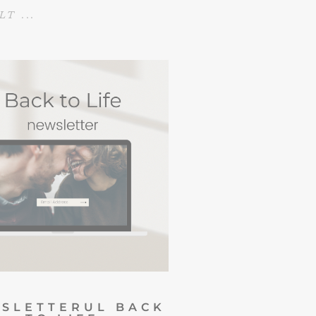
T ...
NEWSLETTERUL
BACK TO LIFE
Newsletter in care sharuiesc
riente si viziuni personale din
e poti inspira. Te poti dezabona
oricand :)
DESCOPERA
SLETTERUL BACK