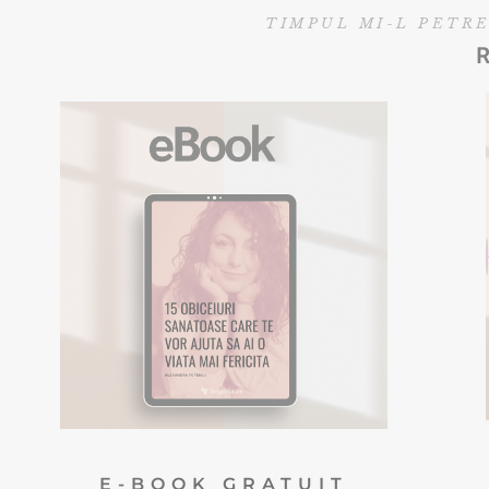
TIMPUL MI-L PETRE
EBOOK GRATUIT
Descarca aici eBookul gratuit care
sper sa te inspire in Calatoria ta.
DESCOPERA
E-BOOK GRATUIT