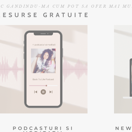
C GANDINDU-MA CUM POT SA OFER MAI MUL
RESURSE GRATUITE
PODCASTURI SI
MEDITATII
Un 
Descopera podcasturile despre
expe
spiritualitate si meditatiile din
care t
canalul Spotify BACK TO LIFE.
DESCOPERA
PODCASTURI SI
NEW