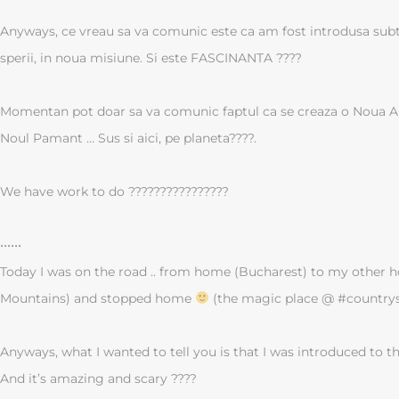
Anyways, ce vreau sa va comunic este ca am fost introdusa subt
sperii, in noua misiune. Si este FASCINANTA ????
Momentan pot doar sa va comunic faptul ca se creaza o Noua A
Noul Pamant … Sus si aici, pe planeta????.
We have work to do ????????????????
••••••
Today I was on the road .. from home (Bucharest) to my other 
Mountains) and stopped home
(the magic place @ #countrys
Anyways, what I wanted to tell you is that I was introduced to t
And it’s amazing and scary ????