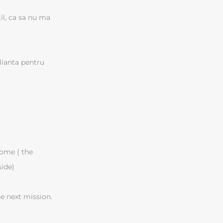
il, ca sa nu ma
lianta pentru
home ( the
ide)
he next mission.