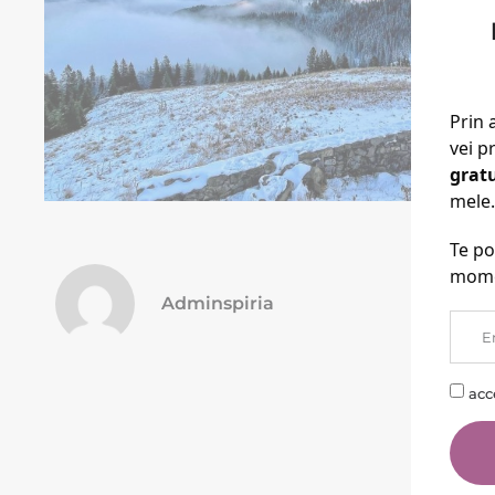
Prin 
vei p
grat
mele.
Te po
mome
Adminspiria
acc